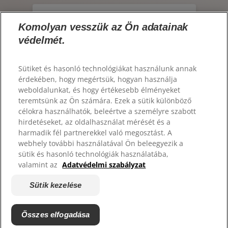
LÉPJ KAPCSOLATBA VELÜNK
SZÁJHIGIÉNÉS ÁLLAPOTFELMÉRÉS
Rendszeresen (hetente 3 vagy több
HU
alkalommal)
TERMÉKAJÁNLÁS
Komolyan vesszük az Ön adatainak
védelmét.
https://www.colgateprofessional.hu/
Heti 3 alkalomnál kevesebbszer
Sütiket és hasonló technológiákat használunk annak
SZAKEMBEREK SZÁMÁRA
érdekében, hogy megértsük, hogyan használja
Soha
weboldalunkat, és hogy értékesebb élményeket
AKCIÓK
teremtsünk az Ön számára. Ezek a sütik különböző
célokra használhatók, beleértve a személyre szabott
HU
hirdetéseket, az oldalhasználat mérését és a
harmadik fél partnerekkel való megosztást. A
webhely további használatával Ön beleegyezik a
sütik és hasonló technológiák használatába,
valamint az
Adatvédelmi szabályzat
© 2026 Colgate-Palmolive Company. Minden jog fenntartva.
Sütik kezelése
Adatvédelmi irányelvek
Sütik kezelése
Összes elfogadása
Következő