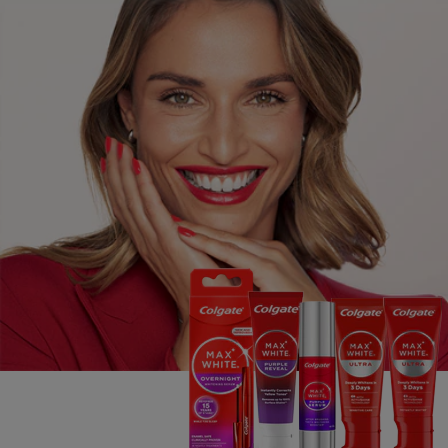
SZÁJHIGIÉNÉS ÁLLAPOTFELMÉRÉS
TERMÉKAJÁNLÁS
SZAKEMBEREK SZÁMÁRA
AKCIÓK
HU