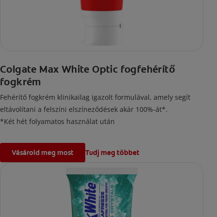
Colgate Max White Optic fogfehérítő
fogkrém
Fehérítő fogkrém klinikailag igazolt formulával, amely segít
eltávolítani a felszíni elszíneződések akár 100%-át*.
*Két hét folyamatos használat után
Vásárold meg most
Tudj meg többet