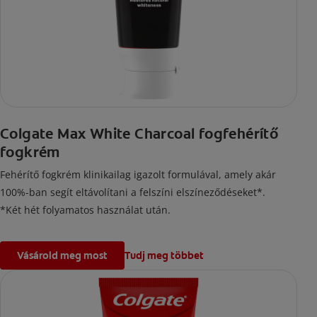
Colgate Max White Charcoal fogfehérítő
fogkrém
Fehérítő fogkrém klinikailag igazolt formulával, amely akár
100%-ban segít eltávolítani a felszíni elszíneződéseket*.
*Két hét folyamatos használat után.
Vásárold meg most
Tudj meg többet