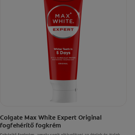
Colgate Max White Expert Original
fogfehérítő fogkrém
Fehérítő fogkrém, amely segít eltávolítani az ételek és italok