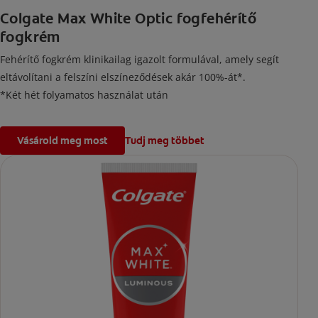
Colgate Max White Optic fogfehérítő
fogkrém
Fehérítő fogkrém klinikailag igazolt formulával, amely segít
eltávolítani a felszíni elszíneződések akár 100%-át*.
*Két hét folyamatos használat után
Vásárold meg most
Tudj meg többet