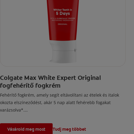
Colgate Max White Expert Original
fogfehérítő fogkrém
Fehérítő fogkrém, amely segít eltávolítani az ételek és italok
okozta elszíneződést, akár 5 nap alatt fehérebb fogakat
varázsolva*.
*a rendelkezésre álló klinikai kutatások alapján.
Vásárold meg most
Tudj meg többet