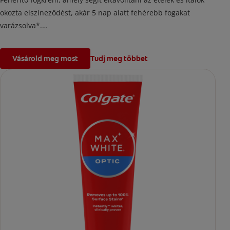
okozta elszíneződést, akár 5 nap alatt fehérebb fogakat
varázsolva*.
*a rendelkezésre álló klinikai kutatások alapján.
Vásárold meg most
Tudj meg többet