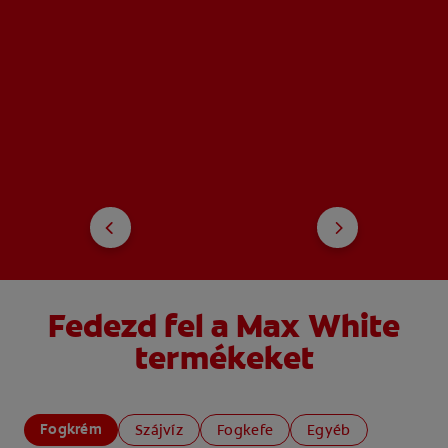
Fedezd fel a Max White
termékeket
Fogkrém
Szájvíz
Fogkefe
Egyéb