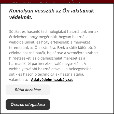
szájápolási termékeink és megoldásaink
választékát, amelyek a mosolyodnak vannak
Komolyan vesszük az Ön adatainak
kitalálva. Használd a keresőt és találd meg a
védelmét.
tökéletes terméket!
Sütiket és hasonló technológiákat használunk annak
Találd meg a megfelelő terméket
érdekében, hogy megértsük, hogyan használja
weboldalunkat, és hogy értékesebb élményeket
teremtsünk az Ön számára. Ezek a sütik különböző
célokra használhatók, beleértve a személyre szabott
hirdetéseket, az oldalhasználat mérését és a
harmadik fél partnerekkel való megosztást. A
webhely további használatával Ön beleegyezik a
sütik és hasonló technológiák használatába,
valamint az
Adatvédelmi szabályzat
Sütik kezelése
Összes elfogadása