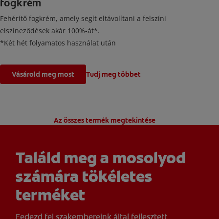
fogkrém
Fehérítő fogkrém, amely segít eltávolítani a felszíni
elszíneződések akár 100%-át*.
*Két hét folyamatos használat után
Vásárold meg most
Tudj meg többet
Az összes termék megtekintése
Találd meg a mosolyod
számára tökéletes
terméket
Fedezd fel szakembereink által fejlesztett