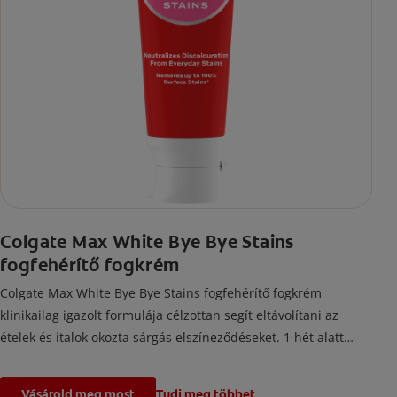
Colgate Max White Bye Bye Stains
fogfehérítő fogkrém
Colgate Max White Bye Bye Stains fogfehérítő fogkrém
klinikailag igazolt formulája célzottan segít eltávolítani az
ételek és italok okozta sárgás elszíneződéseket. 1 hét alatt
fehérebbé teszi a fogaid.
Vásárold meg most
Tudj meg többet