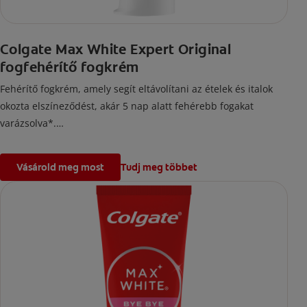
Colgate Max White Expert Original
fogfehérítő fogkrém
Fehérítő fogkrém, amely segít eltávolítani az ételek és italok
okozta elszíneződést, akár 5 nap alatt fehérebb fogakat
varázsolva*.
*a rendelkezésre álló klinikai kutatások alapján.
Vásárold meg most
Tudj meg többet