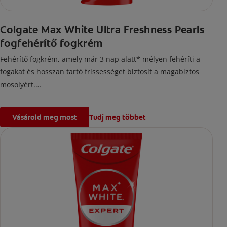
Colgate Max White Ultra Freshness Pearls
fogfehérítő fogkrém
Fehérítő fogkrém, amely már 3 nap alatt* mélyen fehéríti a
fogakat és hosszan tartó frissességet biztosít a magabiztos
mosolyért.
*Ételek és italok okozta elszíneződések esetén a hagyományos
fluoridos fogkrémekkel összehasonlítva. Eltávolítja a felületi
Vásárold meg most
Tudj meg többet
elszíneződéseket.