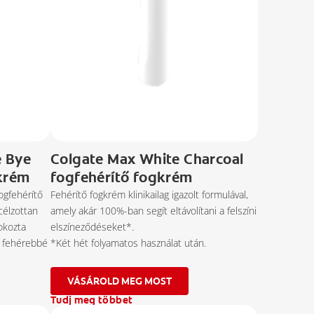
e Bye
Colgate Max White Charcoal
gkrém
fogfehérítő fogkrém
ogfehérítő
Fehérítő fogkrém klinikailag igazolt formulával,
 célzottan
amely akár 100%-ban segít eltávolítani a felszíni
 okozta
elszíneződéseket*.
t fehérebbé
*Két hét folyamatos használat után.
VÁSÁROLD MEG MOST
Tudj meg többet