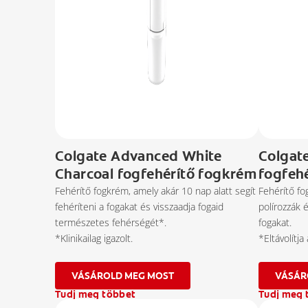
Colgate Advanced White
Colgat
Charcoal fogfehérítő fogkrém
fogfeh
Fehérítő fogkrém, amely akár 10 nap alatt segít
Fehérítő fo
fehéríteni a fogakat és visszaadja fogaid
polírozzák 
természetes fehérségét*.
fogakat.
*Klinikailag igazolt.
*Eltávolítja
VÁSÁROLD MEG MOST
Tudj meg többet
Tudj meg 