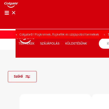
SZÁJHIGIÉNÉ
SZÁJHIGIÉ
Colgate® | Fogkrémek, fogkefék és szájápolási termékek
SZÁJÁPOLÁS
KÜLDETÉSÜNK
TERMÉKEK
TERMÉKEK
SZÁJÁPOLÁS
KÜLDETÉSÜNK
SZAKEMBEREK SZÁMÁRA
AKCIÓK
HU
Szűrő