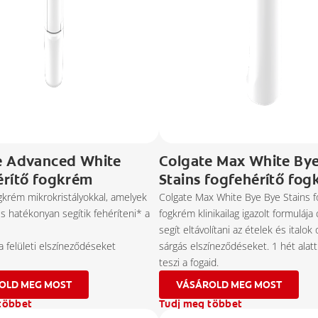
e Advanced White
Colgate Max White By
érítő fogkrém
Stains fogfehérítő fo
gkrém mikrokristályokkal, amelyek
Colgate Max White Bye Bye Stains f
és hatékonyan segítik fehéríteni* a
fogkrém klinikailag igazolt formulája
segít eltávolítani az ételek és italok
 a felületi elszíneződéseket
sárgás elszíneződéseket. 1 hét alat
teszi a fogaid.
VÁSÁROLD MEG MOST
VÁSÁROLD MEG MOST
többet
Tudj meg többet