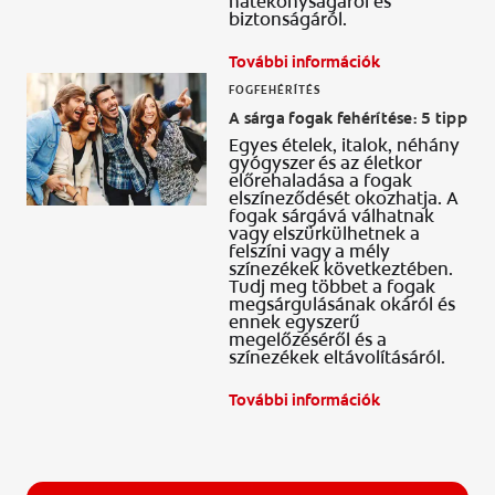
hatékonyságáról és
biztonságáról.
További információk
FOGFEHÉRÍTÉS
A sárga fogak fehérítése: 5 tipp
Egyes ételek, italok, néhány
gyógyszer és az életkor
előrehaladása a fogak
elszíneződését okozhatja. A
fogak sárgává válhatnak
vagy elszürkülhetnek a
felszíni vagy a mély
színezékek következtében.
Tudj meg többet a fogak
megsárgulásának okáról és
ennek egyszerű
megelőzéséről és a
színezékek eltávolításáról.
További információk