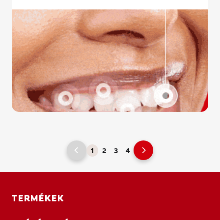
1
2
3
4
TERMÉKEK