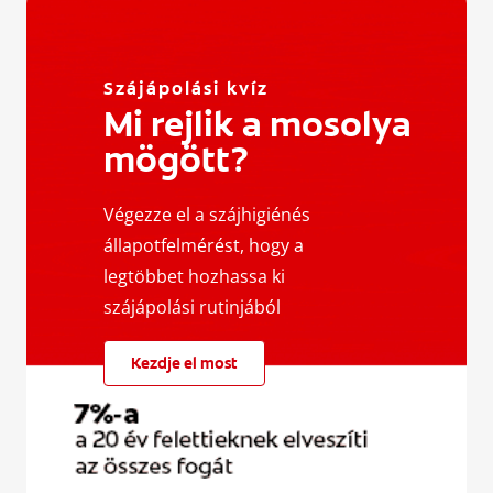
Szájápolási kvíz
Mi rejlik a mosolya
mögött?
Végezze el a szájhigiénés
állapotfelmérést, hogy a
legtöbbet hozhassa ki
szájápolási rutinjából
Kezdje el most