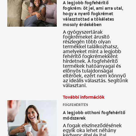
A legjobb fogfehérítő
fogkrém: öt jel, ami arra utal,
hogy a nyerő fogkrémet
választottad a tökéletes
mosoly érdekében
A gyógyszertárak
fogkrémeket árusító
részlegén több olyan
termékkel találkozhatsz,
amelyeket mint a legjobb
fehérítő fogkrémekként
hírdetnek. A fogfehérítő
termékek hatóanyagai és
előnyös tulajdonságai
eltérőek, ezért nem könnyű
az ideális választás. Segítünk
választani.
További információk
FOGFEHÉRÍTÉS
A legjobb otthoni fogfehérítő
módszerek
A fogak elszíneződésének
egyik oka lehet néhány
kedvenc étel és ital