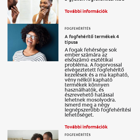
SZÁJHIGIÉNÉS ÁLLAPOTFELMÉRÉS
További információk
TERMÉKAJÁNLÁS
FOGFEHÉRÍTÉS
A fogfehérítő termékek 4
típusa
SZAKEMBEREK SZÁMÁRA
A fogak fehérsége sok
ember számára az
AKCIÓK
elsőszámú esztétikai
probléma. A fogorvossal
elvégeztetett fogfehérítő
HU
kezelések és a ma kapható,
vény nélkül kapható
termékek könnyen
használhatók, és
észrevehető hatással
lehetnek mosolyodra.
Ismerd meg a négy
legnépszerűbb fogfehérítési
lehetőséget.
További információk
FOGFEHÉRÍTÉS