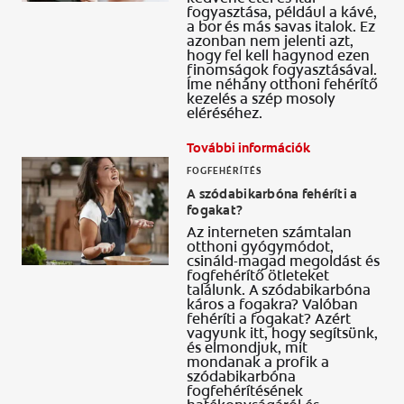
fogyasztása, például a kávé,
a bor és más savas italok. Ez
azonban nem jelenti azt,
hogy fel kell hagynod ezen
finomságok fogyasztásával.
Íme néhány otthoni fehérítő
kezelés a szép mosoly
eléréséhez.
További információk
FOGFEHÉRÍTÉS
A szódabikarbóna fehéríti a
fogakat?
Az interneten számtalan
otthoni gyógymódot,
csináld-magad megoldást és
fogfehérítő ötleteket
találunk. A szódabikarbóna
káros a fogakra? Valóban
fehéríti a fogakat? Azért
vagyunk itt, hogy segítsünk,
és elmondjuk, mit
mondanak a profik a
szódabikarbóna
fogfehérítésének