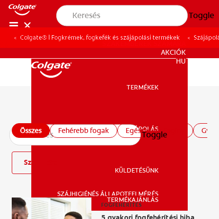
Toggle
Colgate® | Fogkrémek, fogkefék és szájápolási termékek
Szájápol
SZAKEMBEREK SZÁMÁRA
AKCIÓK
HU
TERMÉKEK
TERMÉKEK
Összes szájápolási cikk
SZÁJÁPOLÁS
Összes
Fehérebb fogak
Egészséges fogíny
Gyer
Toggle
SZÁJÁPOLÁS
Szűrő
KÜLDETÉSÜNK
SZÁJHIGIÉNÉS ÁLLAPOTFELMÉRÉS
KÜLDETÉSÜNK
TERMÉKAJÁNLÁS
FOGFEHÉRÍTÉS
5 gyakori fogfehérítési hiba