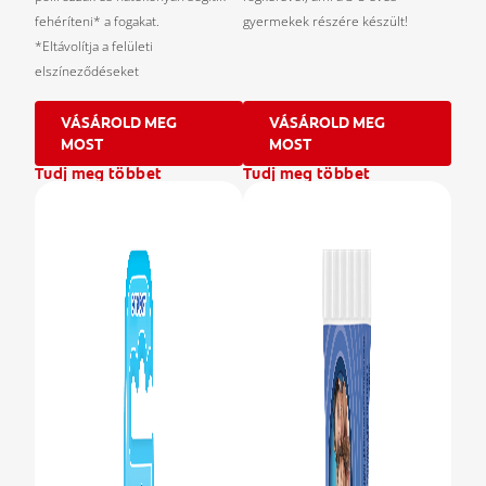
fehéríteni* a fogakat.
gyermekek részére készült!
*Eltávolítja a felületi
elszíneződéseket
VÁSÁROLD MEG
VÁSÁROLD MEG
MOST
MOST
Tudj meg többet
Tudj meg többet