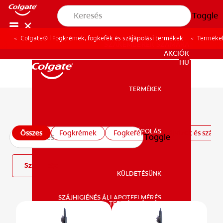
Toggle
Colgate® | Fogkrémek, fogkefék és szájápolási termékek
Terméke
SZAKEMBEREK SZÁMÁRA
AKCIÓK
HU
TERMÉKEK
TERMÉKEK
Minden termék
SZÁJÁPOLÁS
Összes
Fogkrémek
Fogkefék
Szájvizek és szájöb
Toggle
SZÁJÁPOLÁS
Szűrő
KÜLDETÉSÜNK
SZÁJHIGIÉNÉS ÁLLAPOTFELMÉRÉS
KÜLDETÉSÜNK
TERMÉKAJÁNLÁS