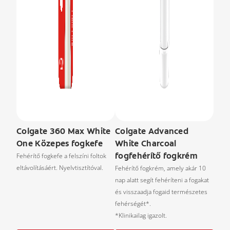
Colgate 360 Max White
Colgate Advanced
One Közepes fogkefe
White Charcoal
fogfehérítő fogkrém
Fehérítő fogkefe a felszíni foltok
eltávolításáért. Nyelvtisztítóval.
Fehérítő fogkrém, amely akár 10
nap alatt segít fehéríteni a fogakat
és visszaadja fogaid természetes
fehérségét*.
*Klinikailag igazolt.