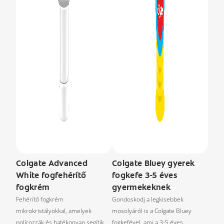
Colgate Advanced
Colgate Bluey gyerek
White fogfehérítő
fogkefe 3-5 éves
fogkrém
gyermekeknek
Fehérítő fogkrém
Gondoskodj a legkisebbek
mikrokristályokkal, amelyek
mosolyáról is a Colgate Bluey
polírozzák és hatékonyan segítik
fogkefével, ami a 3-5 éves