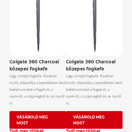
Colgate 360 Charcoal
Colgate 360 Charcoal
közepes fogkefe
közepes fogkefe
Lágy sörtéjű fogkefe. Kiválóan
Lágy sörtéjű fogkefe. Kiválóan
tisztít, eltávolítja a lepedékben lévő
tisztít, eltávolítja a lepedékben lévő
baktériumokat a fogakról, a
baktériumokat a fogakról, a
nyelvről, a szájüregből és az ínyről
nyelvről, a szájüregből és az ínyről
is.
is.
VÁSÁROLD MEG
VÁSÁROLD MEG
MOST
MOST
Tudj meg többet
Tudj meg többet