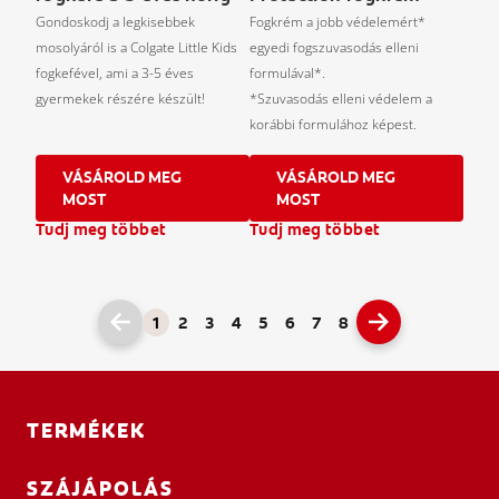
Gondoskodj a legkisebbek
Fogkrém a jobb védelemért*
mosolyáról is a Colgate Little Kids
egyedi fogszuvasodás elleni
fogkefével, ami a 3-5 éves
formulával*.
gyermekek részére készült!
*Szuvasodás elleni védelem a
korábbi formulához képest.
VÁSÁROLD MEG
VÁSÁROLD MEG
MOST
MOST
Tudj meg többet
Tudj meg többet
1
2
3
4
5
6
7
8
TERMÉKEK
SZÁJÁPOLÁS