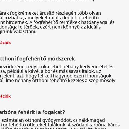
árak fogkrémeket árusító részlegén több olyan
álkozhatsz, amelyeket mint a legjobb fehérítő
t hírdetnek. A fogfehérítő termékek hatóanyagai és
donságai eltérőek, ezért nem könnyű az ideális
gítünk választani.
mációk
S
otthoni fogfehérítő módszerek
íneződésének egyik oka lehet néhány kedvenc étel és
ása, például a kávé, a bor és más savas italok. Ez
jelenti azt, hogy fel kell hagynod ezen finomságok
l. Íme néhány otthoni fehérítő kezelés a szép mosoly
mációk
S
rbóna fehéríti a fogakat?
n számtalan otthoni gyógymódot, csináld-magad
fogfehérítő ötleteket találunk. A szódabikarbóna káros