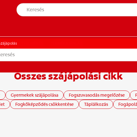
S ÁLLAPOTFELMÉRÉS
TERMÉKAJÁNLÁS
NÉS ÁLLAPOTFELMÉRÉS
TERMÉKAJÁNLÁS
Szájápolás
Összes szájápolási cikk
y
Gyermekek szájápolása
Fogszuvasodás megelőzése
let
Fogkőképződés csökkentése
Táplálkozás
Fogápolá