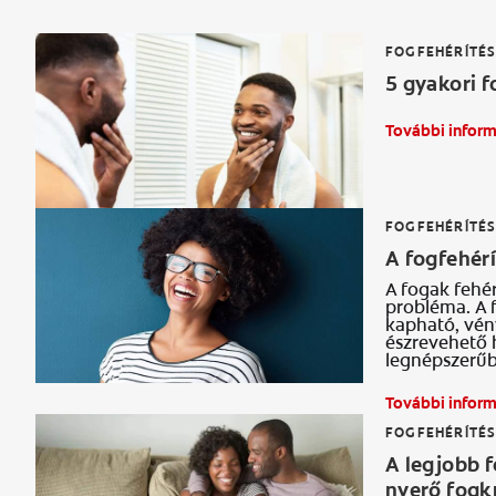
FOGFEHÉRÍTÉ
5 gyakori f
További infor
FOGFEHÉRÍTÉ
A fogfehér
A fogak fehé
probléma. A f
kapható, vén
észrevehető 
legnépszerűb
További infor
FOGFEHÉRÍTÉ
A legjobb f
nyerő fogk