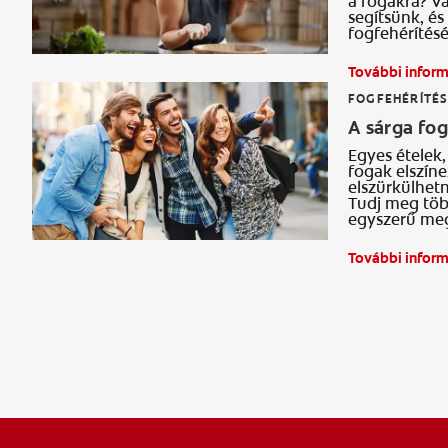
a fogakra? Va
segítsünk, é
fogfehérítés
További infor
FOGFEHÉRÍTÉ
A sárga fog
Egyes ételek,
fogak elszín
elszürkülhetn
Tudj meg töb
egyszerű mege
További infor