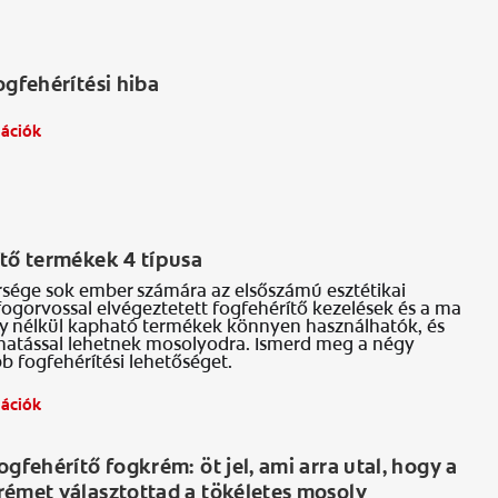
S
ogfehérítési hiba
mációk
S
ítő termékek 4 típusa
rsége sok ember számára az elsőszámú esztétikai
ogorvossal elvégeztetett fogfehérítő kezelések és a ma
y nélkül kapható termékek könnyen használhatók, és
hatással lehetnek mosolyodra. Ismerd meg a négy
b fogfehérítési lehetőséget.
mációk
S
ogfehérítő fogkrém: öt jel, ami arra utal, hogy a
rémet választottad a tökéletes mosoly