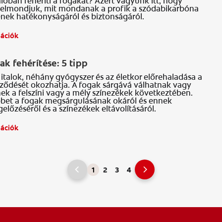
lóban fehéríti a fogakat? Azért vagyunk itt, hogy
s elmondjuk, mit mondanak a profik a szódabikarbóna
ének hatékonyságáról és biztonságáról.
mációk
S
ak fehérítése: 5 tipp
 italok, néhány gyógyszer és az életkor előrehaladása a
eződését okozhatja. A fogak sárgává válhatnak vagy
ek a felszíni vagy a mély színezékek következtében.
bet a fogak megsárgulásának okáról és ennek
lőzéséről és a színezékek eltávolításáról.
mációk
1
2
3
4