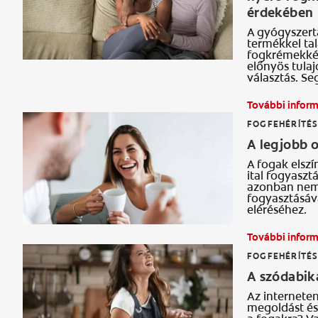
érdekében
A gyógyszert
termékkel tal
fogkrémekkén
előnyös tulaj
választás. Se
További infor
FOGFEHÉRÍTÉ
A legjobb 
A fogak elsz
ital fogyaszt
azonban nem 
fogyasztásáva
eléréséhez.
További infor
FOGFEHÉRÍTÉ
A szódabika
Az internete
megoldást és 