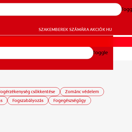
Togg
SZAKEMBEREK SZÁMÁRA
AKCIÓK
HU
Toggle
Fogérzékenység csökkentése
Zománc védelem
s
Fogszabályozás
Fogegészségügy