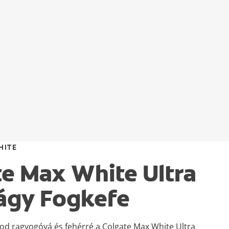
HITE
te Max White Ultra
Lágy Fogkefe
od ragyogóvá és fehérré a Colgate Max White Ultra