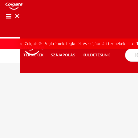
SZÁJHIGIÉNÉ
SZÁJHIGIÉ
Colgate® | Fogkrémek, fogkefék és szájápolási termékek
SZÁJÁPOLÁS
KÜLDETÉSÜNK
TERMÉKEK
TERMÉKEK
SZÁJÁPOLÁS
KÜLDETÉSÜNK
SZAKEMBEREK SZÁMÁRA
AKCIÓK
HU