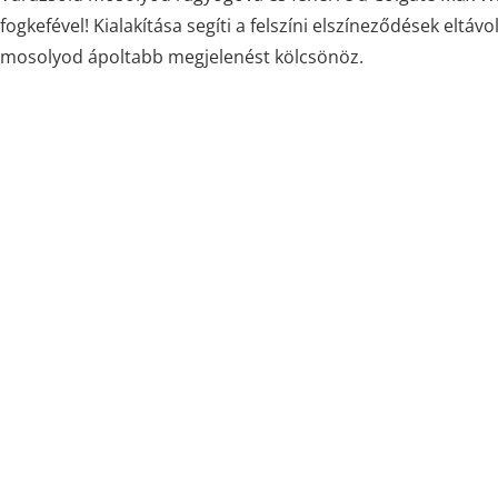
fogkefével! Kialakítása segíti a felszíni elszíneződések eltávol
mosolyod ápoltabb megjelenést kölcsönöz.