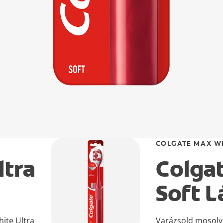
COLGATE MAX W
ltra
Colga
Soft 
ite Ultra
Varázsold mosoly