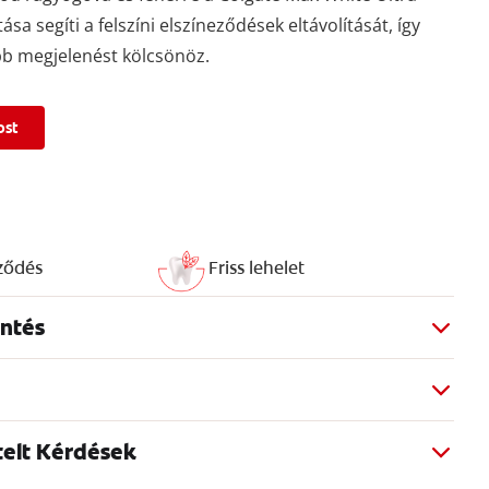
tása segíti a felszíni elszíneződések eltávolítását, így
b megjelenést kölcsönöz.
ost
ződés
Friss lehelet
ntés
telt Kérdések