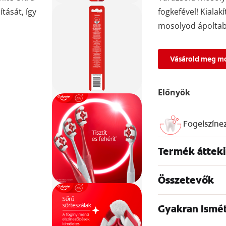
ítását, így
fogkefével! Kialakí
mosolyod ápoltab
Vásárold meg m
Előnyök
Fogelszíne
Termék átteki
Összetevők
Gyakran Ismé