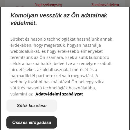
LÉPJ KAPCSOLATBA VELÜNK
Fogérzékenység
Zománcvédelem
SZÁJHIGIÉNÉS ÁLLAPOTFELMÉRÉS
csökkentése
HU
TERMÉKAJÁNLÁS
Komolyan vesszük az Ön adatainak
védelmét.
https://www.colgateprofessional.hu/
Fogkőképződés
Friss lehelet
csökkentése
Sütiket és hasonló technológiákat használunk annak
SZAKEMBEREK SZÁMÁRA
érdekében, hogy megértsük, hogyan használja
weboldalunkat, és hogy értékesebb élményeket
Fogkő elleni
AKCIÓK
védelem
teremtsünk az Ön számára. Ezek a sütik különböző
célokra használhatók, beleértve a személyre szabott
HU
hirdetéseket, az oldalhasználat mérését és a
harmadik fél partnerekkel való megosztást. A
webhely további használatával Ön beleegyezik a
sütik és hasonló technológiák használatába,
valamint az
Adatvédelmi szabályzat
© 2026 Colgate-Palmolive Company. Minden jog fenntartva.
Sütik kezelése
Adatvédelmi irányelvek
Sütik kezelése
Összes elfogadása
Következő