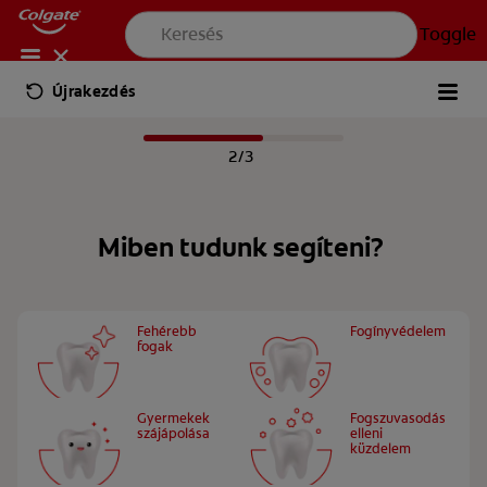
Toggle
Colgate® | Fogkrémek, fogkefék és szájápolási termékek
Termékke
Újrakezdés
SZAKEMBEREK SZÁMÁRA
AKCIÓK
HU
2/3
TERMÉKEK
TERMÉKEK
Miben tudunk segíteni?
TERMÉKEK
SZÁJÁPOLÁS
Toggle
SZÁJÁPOLÁS
SZÁJÁPOLÁS
Fehérebb
Fogínyvédelem
fogak
KÜLDETÉSÜNK
KÜLDETÉSÜNK
SZÁJHIGIÉNÉS ÁLLAPOTFELMÉRÉS
Gyermekek
Fogszuvasodás
SZÁJHIGIÉNÉS ÁLLAPOTFELMÉRÉS
szájápolása
elleni
KÜLDETÉSÜNK
TERMÉKAJÁNLÁS
küzdelem
TERMÉKAJÁNLÁS