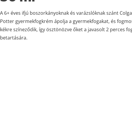
A 6+ éves ifjú boszorkányoknak és varázslóknak szánt Colga
Potter gyermekfogkrém ápolja a gyermekfogakat, és fogm
kékre színeződik, így ösztönözve őket a javasolt 2 perces f
betartására.