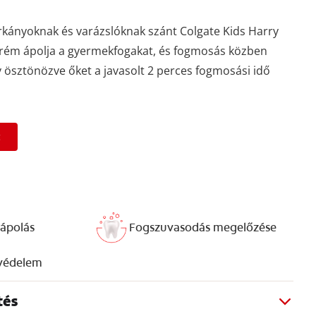
orkányoknak és varázslóknak szánt Colgate Kids Harry
rém ápolja a gyermekfogakat, és fogmosás közben
y ösztönözve őket a javasolt 2 perces fogmosási idő
t
ápolás
Fogszuvasodás megelőzése
 védelem
tés