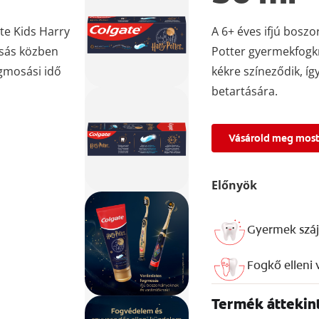
te Kids Harry
A 6+ éves ifjú bosz
osás közben
Potter gyermekfogk
ogmosási idő
kékre színeződik, íg
betartására.
Vásárold meg mos
Előnyök
Gyermek száj
Fogkő elleni
Termék áttekin