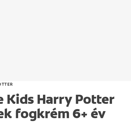
OTTER
e Kids Harry Potter
k fogkrém 6+ év