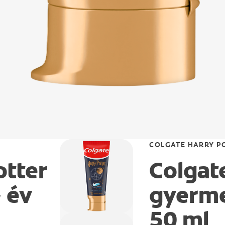
COLGATE HARRY P
otter
Colgat
 év
gyerme
50 ml