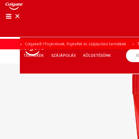
SZÁJHIGIÉNÉ
SZÁJHIGIÉ
Colgate® | Fogkrémek, fogkefék és szájápolási termékek
SZÁJÁPOLÁS
KÜLDETÉSÜNK
TERMÉKEK
TERMÉKEK
SZÁJÁPOLÁS
KÜLDETÉSÜNK
SZAKEMBEREK SZÁMÁRA
AKCIÓK
HU