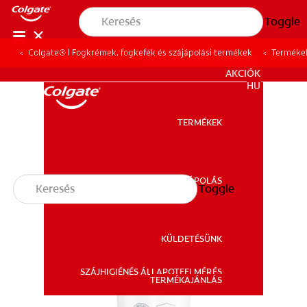
Toggle
Colgate® | Fogkrémek, fogkefék és szájápolási termékek
Terméke
SZAKEMBEREK SZÁMÁRA
AKCIÓK
HU
TERMÉKEK
TERMÉKEK
SZÁJÁPOLÁS
Toggle
SZÁJÁPOLÁS
KÜLDETÉSÜNK
SZÁJHIGIÉNÉS ÁLLAPOTFELMÉRÉS
KÜLDETÉSÜNK
TERMÉKAJÁNLÁS