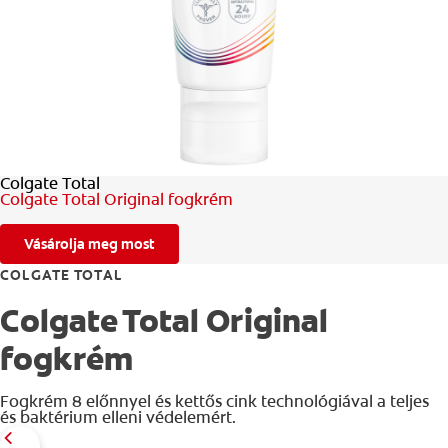
SZÁJHIGIÉNÉS ÁLLAPOTFELMÉRÉS
TERMÉKAJÁNLÁS
SZAKEMBEREK SZÁMÁRA
Colgate Total
AKCIÓK
Colgate Total Original fogkrém
HU
Vásárolja meg most
COLGATE TOTAL
Colgate Total Original
fogkrém
Fogkrém 8 előnnyel és kettős cink technológiával a teljes
és baktérium elleni védelemért.